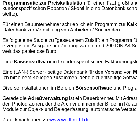
Programmsuite zur Preiskalkulation
für einen Fachgroßhand
kundenspezifischen Rabatten / Skonti in eine Datenbank sch
stellte).
Für einen Bauunternehmer schrieb ich ein Programm zur
Kalk
Datenbank zur Vermittlung von Anbietern / Suchenden.
Es folgte eine Studie zu "gesteuertem Zufall": ein Programm f
erzeugte; die Ausgabe pro Ziehung waren rund 200 DIN A4 Seite
weit das papierlose Büro.
Eine
Kassensoftware
mit kundenspezifischen Fakturierungsf
Eine (LAN-) Server - seitige Datenbank für den Versand von
M
ich mit einem Kollegen zusammen, der die clientseitige Softwa
Diverse Installationen im Bereich
Börsensoftware
und Progra
Gerade die
Adreßverwaltung
ist ein Dauerbrenner. Mit Adres
den Photographen, der die Archivnummern der Bilder in Relati
Module zur Objekt- und Belegerfassung, automatische Verbuc
Zurück nach oben zu
www.wolffmichl.de
.