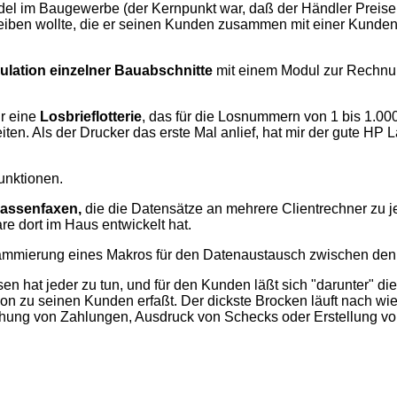
el im Baugewerbe (der Kernpunkt war, daß der Händler Preise
reiben wollte, die er seinen Kunden zusammen mit einer Kunde
ulation einzelner Bauabschnitte
mit einem Modul zur Rechnun
ür eine
Losbrieflotterie
, das für die Losnummern von 1 bis 1.
n. Als der Drucker das erste Mal anlief, hat mir der gute HP La
unktionen.
assenfaxen,
die die Datensätze an mehrere Clientrechner zu je
re dort im Haus entwickelt hat.
mmierung eines Makros für den Datenaustausch zwischen den 
sen hat jeder zu tun, und für den Kunden läßt sich "darunter" d
on zu seinen Kunden erfaßt. Der dickste Brocken läuft nach wie
hung von Zahlungen, Ausdruck von Schecks oder Erstellung von