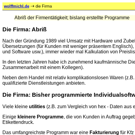
wolffmichl
.de
die Firma
Abriß der Firmentätigkeit; bislang erstellte Programme
Die Firma: Abriß
Nach der Gründung 1989 viel Umsatz mit Hardware und Zubeh
Übersetzungen (für Kunden mit weniger präsentem Englisch), B
und Software usw.), immer wieder mal Kalkulation von Preislis
In den letzten Jahren habe ich zunehmend kaufmännische Die
Zusammenarbeit mit einem Kollegen).
Neben dem Handel mit relativ komplikationslosen Waren (z.B. 
qualifizierte Dienstleistungen anbieten.
Die Firma: Bisher programmierte Individualsoft
Viele kleine
utilities
(z.B. zum Vergleich von hex - Daten aus
Einige
kleinere Programme
, die von Kunden in Auftrag gege
Etikettendruck.
Das umfangreichste Programm war eine
Fakturierung
für Kfz